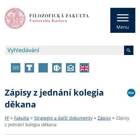
Zápisy z jednání kolegia
děkana
FF
>
Fakulta
>
Strategie a další dokumenty
>
Zápisy
>
Zápisy
z jednání kolegia děkana