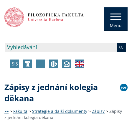
Zápisy z jednání kolegia
děkana
FF
>
Fakulta
>
Strategie a další dokumenty
>
Zápisy
>
Zápisy
z jednání kolegia děkana