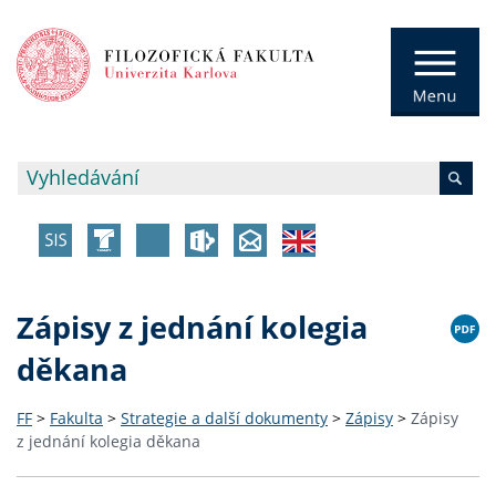
Zápisy z jednání kolegia
děkana
FF
>
Fakulta
>
Strategie a další dokumenty
>
Zápisy
>
Zápisy
z jednání kolegia děkana