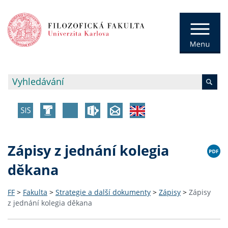
Zápisy z jednání kolegia
děkana
FF
>
Fakulta
>
Strategie a další dokumenty
>
Zápisy
>
Zápisy
z jednání kolegia děkana