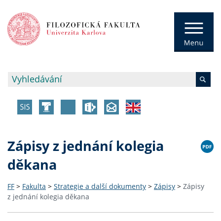
Zápisy z jednání kolegia
děkana
FF
>
Fakulta
>
Strategie a další dokumenty
>
Zápisy
>
Zápisy
z jednání kolegia děkana