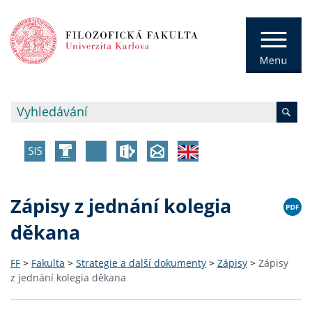
Zápisy z jednání kolegia
děkana
FF
>
Fakulta
>
Strategie a další dokumenty
>
Zápisy
>
Zápisy
z jednání kolegia děkana