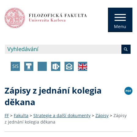
Zápisy z jednání kolegia
děkana
FF
>
Fakulta
>
Strategie a další dokumenty
>
Zápisy
>
Zápisy
z jednání kolegia děkana