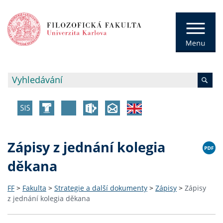
Zápisy z jednání kolegia
děkana
FF
>
Fakulta
>
Strategie a další dokumenty
>
Zápisy
>
Zápisy
z jednání kolegia děkana