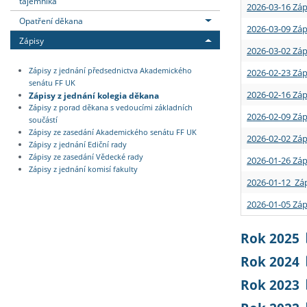
tajemníka
2026-03-16 Záp
Opatření děkana
2026-03-09 Záp
Zápisy
2026-03-02 Záp
Zápisy z jednání předsednictva Akademického
2026-02-23 Záp
senátu FF UK
2026-02-16 Záp
Zápisy z jednání kolegia děkana
Zápisy z porad děkana s vedoucími základních
2026-02-09 Záp
součástí
Zápisy ze zasedání Akademického senátu FF UK
2026-02-02 Záp
Zápisy z jednání Ediční rady
Zápisy ze zasedání Vědecké rady
2026-01-26 Záp
Zápisy z jednání komisí fakulty
2026-01-12 Záp
2026-01-05 Záp
Rok 2025
Rok 2024
Rok 2023