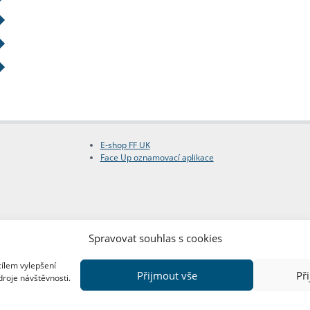
E-shop FF UK
Face Up oznamovací aplikace
Spravovat souhlas s cookies
cílem vylepšení
Přijmout vše
Př
droje návštěvnosti.
Copyright © FF UK 2026
Design:
Red Peppers