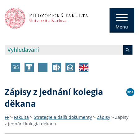
Zápisy z jednání kolegia
děkana
FF
>
Fakulta
>
Strategie a další dokumenty
>
Zápisy
>
Zápisy
z jednání kolegia děkana