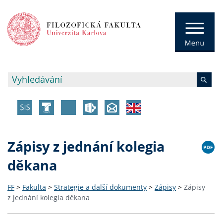
Zápisy z jednání kolegia
děkana
FF
>
Fakulta
>
Strategie a další dokumenty
>
Zápisy
>
Zápisy
z jednání kolegia děkana