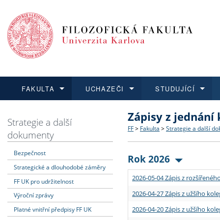
FAKULTA
UCHAZEČI
STUDUJÍCÍ
Zápisy z jednání
FAKULTA
UCHAZEČI
STUDUJÍCÍ
VĚDA A VÝZKUM
ZAHRANIČÍ
Struktura a historie
Co studovat a jak se přihlá
Bakalářské a magisterské
O vědě a výzkumu na FF
Aktuální nabídky a výběrov
Strategie a další
FF
>
Fakulta
>
Strategie a další d
dokumenty
Dozvědět se více
Podat přihlášku
Dozvědět se více
Dozvědět se více
Dozvědět se více
Strategie a další dokumen
Učitelské studijní program
Doktorské studium
Akademické kvalifikace
Vyjíždějící studenti
Bezpečnost
Rok 2026
Strategické a dlouhodobé záměry
Podpora a benefity pro z
Informace k průběhu přijím
Rigorózní řízení
Granty a projekty
Přijíždějící studenti
2026-05-04 Zápis z rozšířeného
FF UK pro udržitelnost
Absolventi fakulty
Vyjíždějící zaměstnanci
2026-04-27 Zápis z užšího kole
Výroční zprávy
2026-04-20 Zápis z užšího kole
Platné vnitřní předpisy FF UK
Fakultní školy FF UK