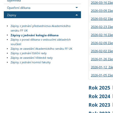
tajemníka
2026-03-16 Záp
Opatření děkana
2026-03-09 Záp
Zápisy
2026-03-02 Záp
Zápisy z jednání předsednictva Akademického
2026-02-23 Záp
senátu FF UK
2026-02-16 Záp
Zápisy z jednání kolegia děkana
Zápisy z porad děkana s vedoucími základních
2026-02-09 Záp
součástí
Zápisy ze zasedání Akademického senátu FF UK
2026-02-02 Záp
Zápisy z jednání Ediční rady
Zápisy ze zasedání Vědecké rady
2026-01-26 Záp
Zápisy z jednání komisí fakulty
2026-01-12 Záp
2026-01-05 Záp
Rok 2025
Rok 2024
Rok 2023