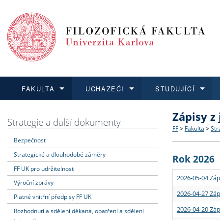
FAKULTA
UCHAZEČI
STUDUJÍCÍ
Zápisy z
FAKULTA
UCHAZEČI
STUDUJÍCÍ
VĚDA A VÝZKUM
ZAHRANIČÍ
Struktura a
Co studova
Bakalářsk
O vědě a 
Aktuální n
Strategie a další dokumenty
FF
>
Fakulta
>
Str
Bezpečnost
Dozvědět se více
Podat přihlášku
Dozvědět se více
Dozvědět se více
Dozvědět se více
Strategie 
Učitelské 
Doktorské
Akademické
Vyjíždějící
Strategické a dlouhodobé záměry
Rok 2026
Podpora a
Informace 
Rigorózní 
Granty a p
Přijíždějíc
FF UK pro udržitelnost
2026-05-04 Záp
Výroční zprávy
Absolventi
Vyjíždějíc
2026-04-27 Záp
Platné vnitřní předpisy FF UK
2026-04-20 Záp
Rozhodnutí a sdělení děkana, opatření a sdělení
Fakultní š