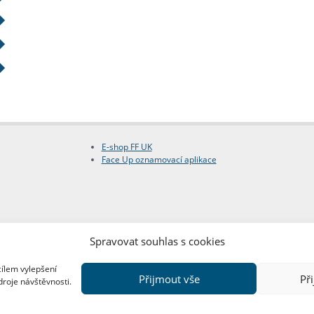
E-shop FF UK
Face Up oznamovací aplikace
Spravovat souhlas s cookies
cílem vylepšení
Přijmout vše
Př
droje návštěvnosti.
Copyright © FF UK 2026
Design:
Red Peppers