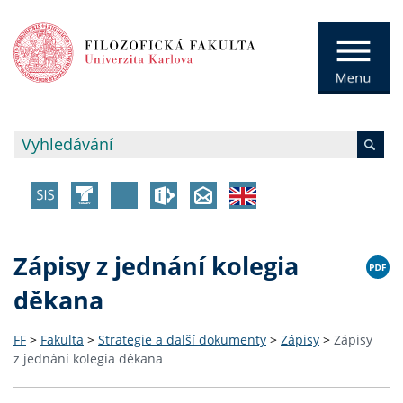
Zápisy z jednání kolegia
děkana
FF
>
Fakulta
>
Strategie a další dokumenty
>
Zápisy
>
Zápisy
z jednání kolegia děkana