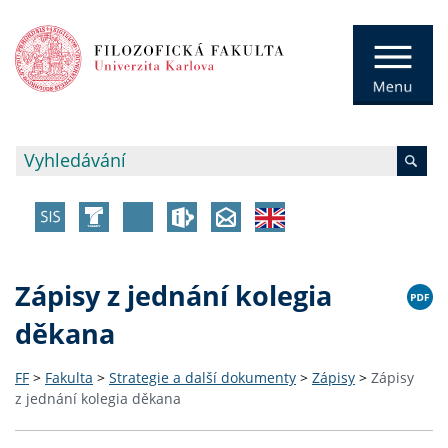
Zápisy z jednání kolegia
děkana
FF
>
Fakulta
>
Strategie a další dokumenty
>
Zápisy
>
Zápisy
z jednání kolegia děkana