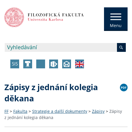
Zápisy z jednání kolegia
děkana
FF
>
Fakulta
>
Strategie a další dokumenty
>
Zápisy
>
Zápisy
z jednání kolegia děkana