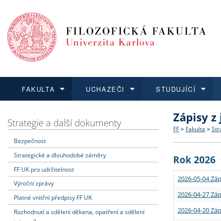
FAKULTA
UCHAZEČI
STUDUJÍCÍ
Zápisy z
FAKULTA
UCHAZEČI
STUDUJÍCÍ
VĚDA A VÝZKUM
ZAHRANIČÍ
Struktura a
Co studova
Bakalářsk
O vědě a 
Aktuální n
Strategie a další dokumenty
FF
>
Fakulta
>
Str
Bezpečnost
Dozvědět se více
Podat přihlášku
Dozvědět se více
Dozvědět se více
Dozvědět se více
Strategie 
Učitelské 
Doktorské
Akademické
Vyjíždějící
Strategické a dlouhodobé záměry
Rok 2026
Podpora a
Informace 
Rigorózní 
Granty a p
Přijíždějíc
FF UK pro udržitelnost
2026-05-04 Záp
Výroční zprávy
Absolventi
Vyjíždějíc
2026-04-27 Záp
Platné vnitřní předpisy FF UK
2026-04-20 Záp
Rozhodnutí a sdělení děkana, opatření a sdělení
Fakultní š