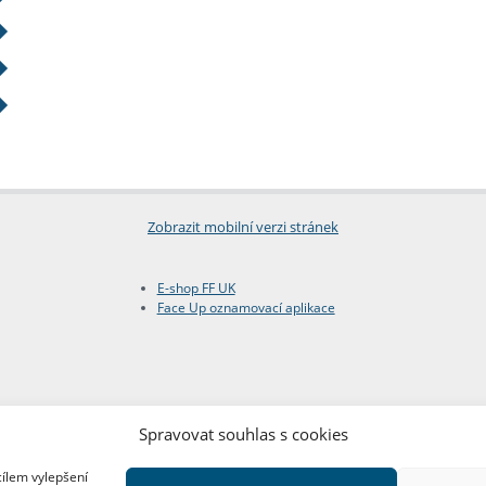
Zobrazit mobilní verzi stránek
E-shop FF UK
Face Up oznamovací aplikace
Spravovat souhlas s cookies
cílem vylepšení