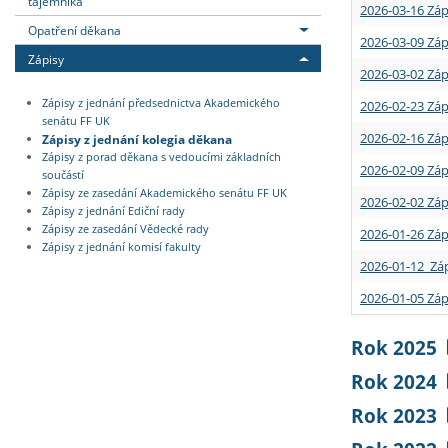
tajemníka
2026-03-16 Záp
Opatření děkana
2026-03-09 Záp
Zápisy
2026-03-02 Záp
Zápisy z jednání předsednictva Akademického
2026-02-23 Záp
senátu FF UK
2026-02-16 Záp
Zápisy z jednání kolegia děkana
Zápisy z porad děkana s vedoucími základních
2026-02-09 Záp
součástí
Zápisy ze zasedání Akademického senátu FF UK
2026-02-02 Záp
Zápisy z jednání Ediční rady
Zápisy ze zasedání Vědecké rady
2026-01-26 Záp
Zápisy z jednání komisí fakulty
2026-01-12 Záp
2026-01-05 Záp
Rok 2025
Rok 2024
Rok 2023