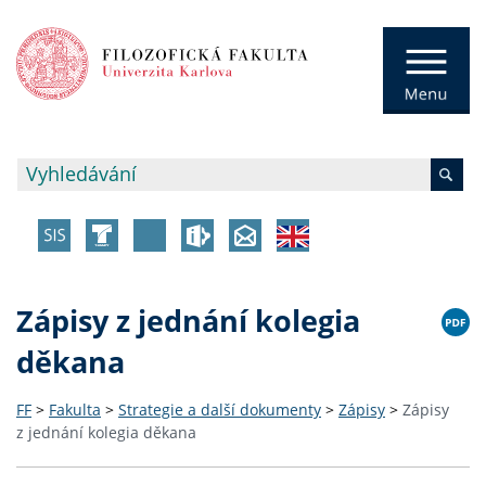
Zápisy z jednání kolegia
děkana
FF
>
Fakulta
>
Strategie a další dokumenty
>
Zápisy
>
Zápisy
z jednání kolegia děkana