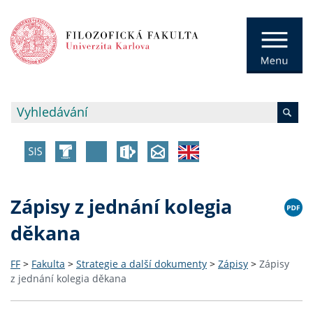
Zápisy z jednání kolegia
děkana
FF
>
Fakulta
>
Strategie a další dokumenty
>
Zápisy
>
Zápisy
z jednání kolegia děkana