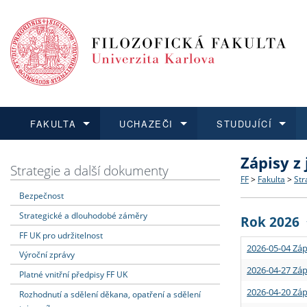
FAKULTA
UCHAZEČI
STUDUJÍCÍ
Zápisy z
FAKULTA
UCHAZEČI
STUDUJÍCÍ
VĚDA A VÝZKUM
ZAHRANIČÍ
Struktura a
Co studova
Bakalářsk
O vědě a 
Aktuální n
Strategie a další dokumenty
FF
>
Fakulta
>
Str
Bezpečnost
Dozvědět se více
Podat přihlášku
Dozvědět se více
Dozvědět se více
Dozvědět se více
Strategie 
Učitelské 
Doktorské
Akademické
Vyjíždějící
Strategické a dlouhodobé záměry
Rok 2026
Podpora a
Informace 
Rigorózní 
Granty a p
Přijíždějíc
FF UK pro udržitelnost
2026-05-04 Záp
Výroční zprávy
Absolventi
Vyjíždějíc
2026-04-27 Záp
Platné vnitřní předpisy FF UK
2026-04-20 Záp
Rozhodnutí a sdělení děkana, opatření a sdělení
Fakultní š