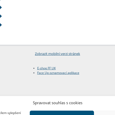
Zobrazit mobilní verzi stránek
E-shop FF UK
Face Up oznamovací aplikace
Spravovat souhlas s cookies
cílem vylepšení