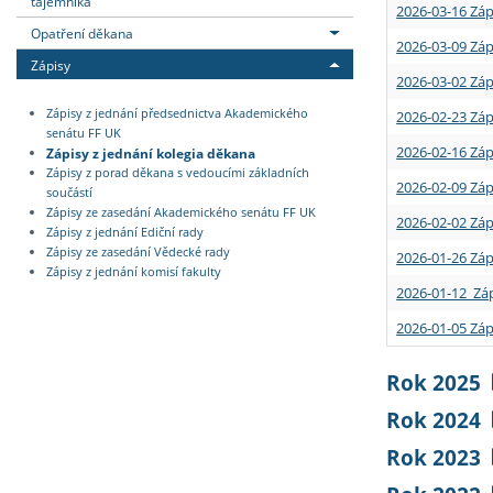
tajemníka
2026-03-16 Záp
Opatření děkana
2026-03-09 Záp
Zápisy
2026-03-02 Záp
Zápisy z jednání předsednictva Akademického
2026-02-23 Záp
senátu FF UK
2026-02-16 Záp
Zápisy z jednání kolegia děkana
Zápisy z porad děkana s vedoucími základních
2026-02-09 Záp
součástí
Zápisy ze zasedání Akademického senátu FF UK
2026-02-02 Záp
Zápisy z jednání Ediční rady
Zápisy ze zasedání Vědecké rady
2026-01-26 Záp
Zápisy z jednání komisí fakulty
2026-01-12 Záp
2026-01-05 Záp
Rok 2025
Rok 2024
Rok 2023