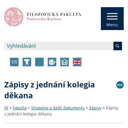
Zápisy z jednání kolegia
děkana
FF
>
Fakulta
>
Strategie a další dokumenty
>
Zápisy
>
Zápisy
z jednání kolegia děkana