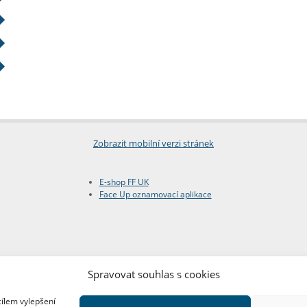
Zobrazit mobilní verzi stránek
E-shop FF UK
Face Up oznamovací aplikace
Spravovat souhlas s cookies
cílem vylepšení