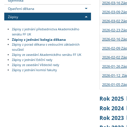
tajemníka
2026-03-16 Záp
Opatření děkana
2026-03-09 Záp
Zápisy
2026-03-02 Záp
Zápisy z jednání předsednictva Akademického
2026-02-23 Záp
senátu FF UK
2026-02-16 Záp
Zápisy z jednání kolegia děkana
Zápisy z porad děkana s vedoucími základních
2026-02-09 Záp
součástí
Zápisy ze zasedání Akademického senátu FF UK
2026-02-02 Záp
Zápisy z jednání Ediční rady
Zápisy ze zasedání Vědecké rady
2026-01-26 Záp
Zápisy z jednání komisí fakulty
2026-01-12 Záp
2026-01-05 Záp
Rok 2025
Rok 2024
Rok 2023