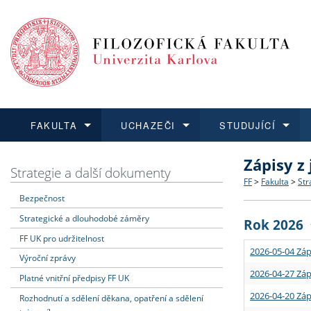
FAKULTA
UCHAZEČI
STUDUJÍCÍ
Zápisy z
FAKULTA
UCHAZEČI
STUDUJÍCÍ
VĚDA A VÝZKUM
ZAHRANIČÍ
Struktura a
Co studova
Bakalářsk
O vědě a 
Aktuální n
Strategie a další dokumenty
FF
>
Fakulta
>
Str
Bezpečnost
Dozvědět se více
Podat přihlášku
Dozvědět se více
Dozvědět se více
Dozvědět se více
Strategie 
Učitelské 
Doktorské
Akademické
Vyjíždějící
Strategické a dlouhodobé záměry
Rok 2026
Podpora a
Informace 
Rigorózní 
Granty a p
Přijíždějíc
FF UK pro udržitelnost
2026-05-04 Záp
Výroční zprávy
Absolventi
Vyjíždějíc
2026-04-27 Záp
Platné vnitřní předpisy FF UK
2026-04-20 Záp
Rozhodnutí a sdělení děkana, opatření a sdělení
Fakultní š