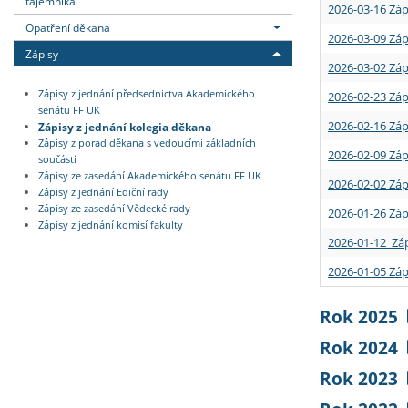
tajemníka
2026-03-16 Záp
Opatření děkana
2026-03-09 Záp
Zápisy
2026-03-02 Záp
Zápisy z jednání předsednictva Akademického
2026-02-23 Záp
senátu FF UK
2026-02-16 Záp
Zápisy z jednání kolegia děkana
Zápisy z porad děkana s vedoucími základních
2026-02-09 Záp
součástí
Zápisy ze zasedání Akademického senátu FF UK
2026-02-02 Záp
Zápisy z jednání Ediční rady
Zápisy ze zasedání Vědecké rady
2026-01-26 Záp
Zápisy z jednání komisí fakulty
2026-01-12 Záp
2026-01-05 Záp
Rok 2025
Rok 2024
Rok 2023