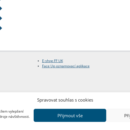
E-shop FF UK
Face Up oznamovací aplikace
Spravovat souhlas s cookies
cílem vylepšení
Přijmout vše
Př
droje návštěvnosti.
Copyright © FF UK 2026
Design:
Red Peppers