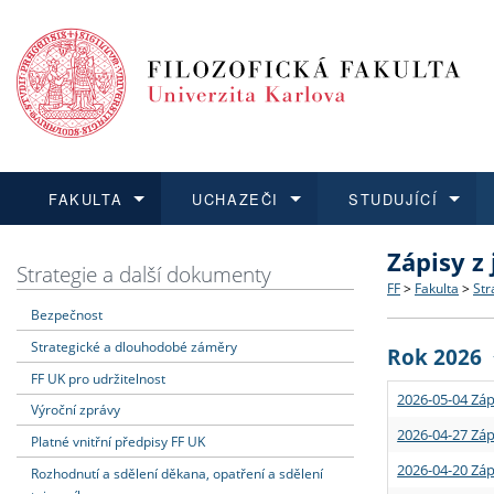
FAKULTA
UCHAZEČI
STUDUJÍCÍ
Zápisy z
FAKULTA
UCHAZEČI
STUDUJÍCÍ
VĚDA A VÝZKUM
ZAHRANIČÍ
Struktura a
Co studova
Bakalářsk
O vědě a 
Aktuální n
Strategie a další dokumenty
FF
>
Fakulta
>
Str
Bezpečnost
Dozvědět se více
Podat přihlášku
Dozvědět se více
Dozvědět se více
Dozvědět se více
Strategie 
Učitelské 
Doktorské
Akademické
Vyjíždějící
Strategické a dlouhodobé záměry
Rok 2026
Podpora a
Informace 
Rigorózní 
Granty a p
Přijíždějíc
FF UK pro udržitelnost
2026-05-04 Záp
Výroční zprávy
Absolventi
Vyjíždějíc
2026-04-27 Záp
Platné vnitřní předpisy FF UK
2026-04-20 Záp
Rozhodnutí a sdělení děkana, opatření a sdělení
Fakultní š