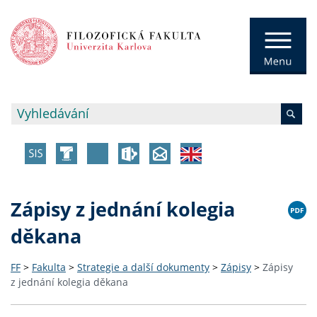
Zápisy z jednání kolegia
děkana
FF
>
Fakulta
>
Strategie a další dokumenty
>
Zápisy
>
Zápisy
z jednání kolegia děkana