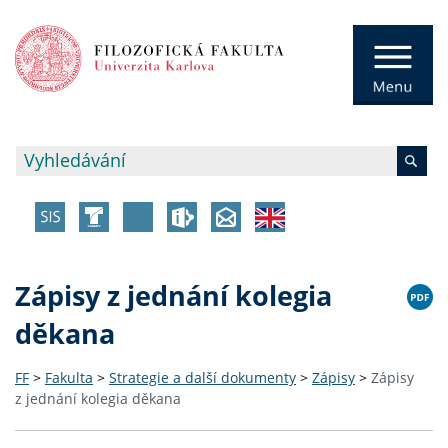
Zápisy z jednání kolegia
děkana
FF
>
Fakulta
>
Strategie a další dokumenty
>
Zápisy
>
Zápisy
z jednání kolegia děkana