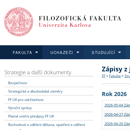
FAKULTA
UCHAZEČI
STUDUJÍCÍ
Zápisy z
FAKULTA
UCHAZEČI
STUDUJÍCÍ
VĚDA A VÝZKUM
ZAHRANIČÍ
Struktura a
Co studova
Bakalářsk
O vědě a 
Aktuální n
Strategie a další dokumenty
FF
>
Fakulta
>
Str
Bezpečnost
Dozvědět se více
Podat přihlášku
Dozvědět se více
Dozvědět se více
Dozvědět se více
Strategie 
Učitelské 
Doktorské
Akademické
Vyjíždějící
Strategické a dlouhodobé záměry
Rok 2026
Podpora a
Informace 
Rigorózní 
Granty a p
Přijíždějíc
FF UK pro udržitelnost
2026-05-04 Záp
Výroční zprávy
Absolventi
Vyjíždějíc
2026-04-27 Záp
Platné vnitřní předpisy FF UK
2026-04-20 Záp
Rozhodnutí a sdělení děkana, opatření a sdělení
Fakultní š