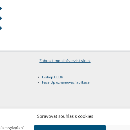
Zobrazit mobilní verzi stránek
E-shop FF UK
Face Up oznamovací aplikace
Spravovat souhlas s cookies
cílem vylepšení