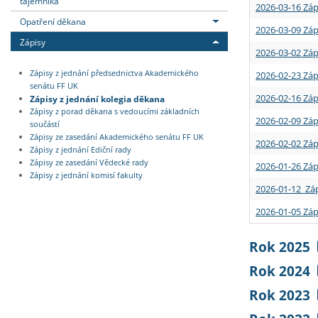
tajemníka
2026-03-16 Záp
Opatření děkana
2026-03-09 Záp
Zápisy
2026-03-02 Záp
Zápisy z jednání předsednictva Akademického
2026-02-23 Záp
senátu FF UK
2026-02-16 Záp
Zápisy z jednání kolegia děkana
Zápisy z porad děkana s vedoucími základních
2026-02-09 Záp
součástí
Zápisy ze zasedání Akademického senátu FF UK
2026-02-02 Záp
Zápisy z jednání Ediční rady
Zápisy ze zasedání Vědecké rady
2026-01-26 Záp
Zápisy z jednání komisí fakulty
2026-01-12 Záp
2026-01-05 Záp
Rok 2025
Rok 2024
Rok 2023