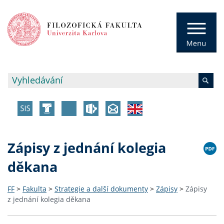
Zápisy z jednání kolegia
děkana
FF
>
Fakulta
>
Strategie a další dokumenty
>
Zápisy
>
Zápisy
z jednání kolegia děkana