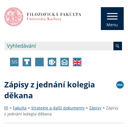
Zápisy z jednání kolegia
děkana
FF
>
Fakulta
>
Strategie a další dokumenty
>
Zápisy
>
Zápisy
z jednání kolegia děkana