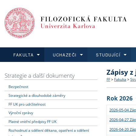
FAKULTA
UCHAZEČI
STUDUJÍCÍ
Zápisy z
FAKULTA
UCHAZEČI
STUDUJÍCÍ
VĚDA A VÝZKUM
ZAHRANIČÍ
Struktura a
Co studova
Bakalářsk
O vědě a 
Aktuální n
Strategie a další dokumenty
FF
>
Fakulta
>
Str
Bezpečnost
Dozvědět se více
Podat přihlášku
Dozvědět se více
Dozvědět se více
Dozvědět se více
Strategie 
Učitelské 
Doktorské
Akademické
Vyjíždějící
Strategické a dlouhodobé záměry
Rok 2026
Podpora a
Informace 
Rigorózní 
Granty a p
Přijíždějíc
FF UK pro udržitelnost
2026-05-04 Záp
Výroční zprávy
Absolventi
Vyjíždějíc
2026-04-27 Záp
Platné vnitřní předpisy FF UK
2026-04-20 Záp
Rozhodnutí a sdělení děkana, opatření a sdělení
Fakultní š