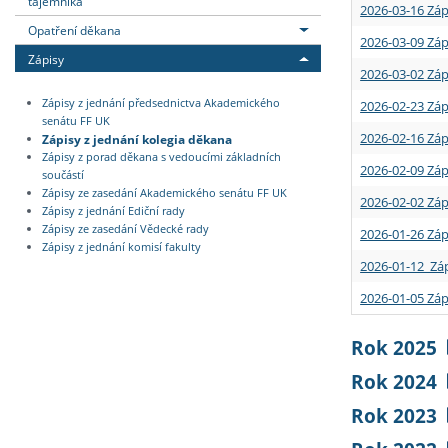
tajemníka
2026-03-16 Záp
Opatření děkana
2026-03-09 Záp
Zápisy
2026-03-02 Záp
Zápisy z jednání předsednictva Akademického
2026-02-23 Záp
senátu FF UK
2026-02-16 Záp
Zápisy z jednání kolegia děkana
Zápisy z porad děkana s vedoucími základních
2026-02-09 Záp
součástí
Zápisy ze zasedání Akademického senátu FF UK
2026-02-02 Záp
Zápisy z jednání Ediční rady
Zápisy ze zasedání Vědecké rady
2026-01-26 Záp
Zápisy z jednání komisí fakulty
2026-01-12 Záp
2026-01-05 Záp
Rok 2025
Rok 2024
Rok 2023