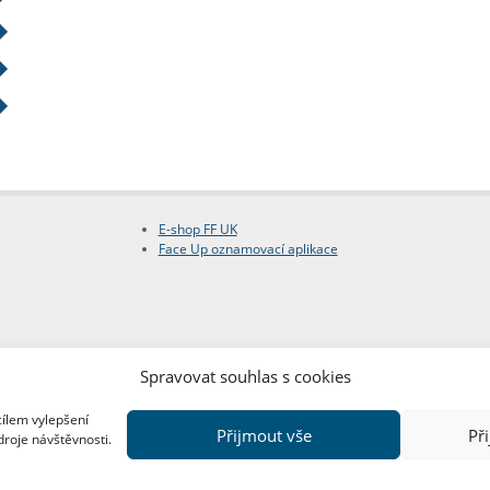
E-shop FF UK
Face Up oznamovací aplikace
Spravovat souhlas s cookies
cílem vylepšení
Přijmout vše
Př
droje návštěvnosti.
Copyright © FF UK 2026
Design:
Red Peppers