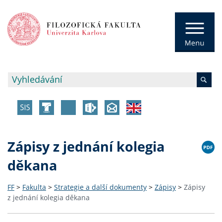
Zápisy z jednání kolegia
děkana
FF
>
Fakulta
>
Strategie a další dokumenty
>
Zápisy
>
Zápisy
z jednání kolegia děkana