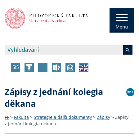
Zápisy z jednání kolegia
děkana
FF
>
Fakulta
>
Strategie a další dokumenty
>
Zápisy
>
Zápisy
z jednání kolegia děkana