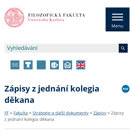
Zápisy z jednání kolegia
děkana
FF
>
Fakulta
>
Strategie a další dokumenty
>
Zápisy
>
Zápisy
z jednání kolegia děkana