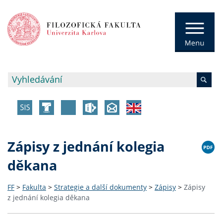
Zápisy z jednání kolegia
děkana
FF
>
Fakulta
>
Strategie a další dokumenty
>
Zápisy
>
Zápisy
z jednání kolegia děkana