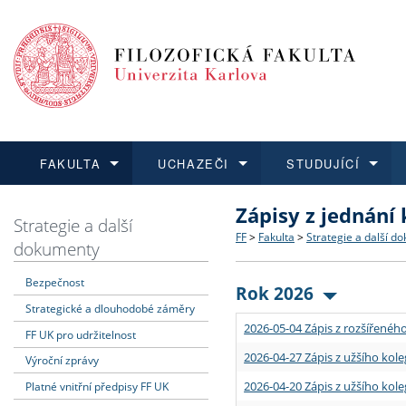
FAKULTA
UCHAZEČI
STUDUJÍCÍ
Zápisy z jednání
FAKULTA
UCHAZEČI
STUDUJÍCÍ
VĚDA A VÝZKUM
ZAHRANIČÍ
Struktura a historie
Co studovat a jak se přihlá
Bakalářské a magisterské
O vědě a výzkumu na FF
Aktuální nabídky a výběrov
Strategie a další
FF
>
Fakulta
>
Strategie a další d
dokumenty
Dozvědět se více
Podat přihlášku
Dozvědět se více
Dozvědět se více
Dozvědět se více
Strategie a další dokumen
Učitelské studijní program
Doktorské studium
Akademické kvalifikace
Vyjíždějící studenti
Bezpečnost
Rok 2026
Strategické a dlouhodobé záměry
Podpora a benefity pro z
Informace k průběhu přijím
Rigorózní řízení
Granty a projekty
Přijíždějící studenti
2026-05-04 Zápis z rozšířeného
FF UK pro udržitelnost
Absolventi fakulty
Vyjíždějící zaměstnanci
2026-04-27 Zápis z užšího kole
Výroční zprávy
2026-04-20 Zápis z užšího kole
Platné vnitřní předpisy FF UK
Fakultní školy FF UK