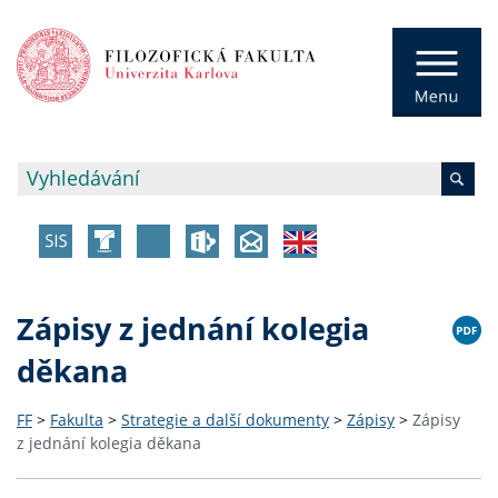
Zápisy z jednání kolegia
děkana
FF
>
Fakulta
>
Strategie a další dokumenty
>
Zápisy
>
Zápisy
z jednání kolegia děkana