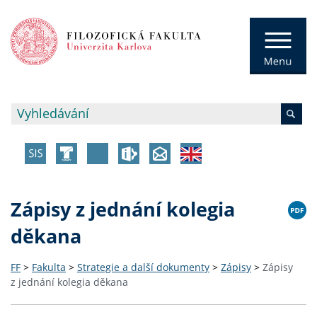
Zápisy z jednání kolegia
děkana
FF
>
Fakulta
>
Strategie a další dokumenty
>
Zápisy
>
Zápisy
z jednání kolegia děkana