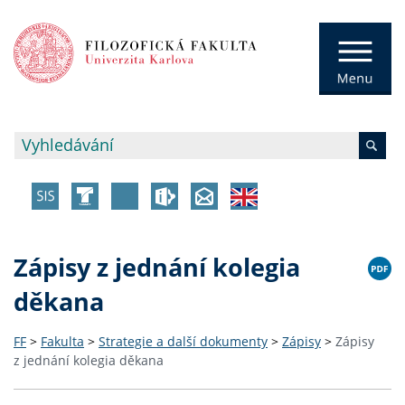
Zápisy z jednání kolegia
děkana
FF
>
Fakulta
>
Strategie a další dokumenty
>
Zápisy
>
Zápisy
z jednání kolegia děkana