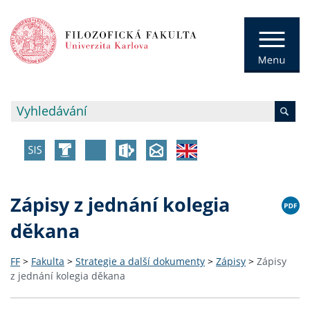
Zápisy z jednání kolegia
děkana
FF
>
Fakulta
>
Strategie a další dokumenty
>
Zápisy
>
Zápisy
z jednání kolegia děkana