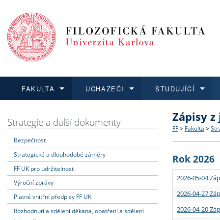
FAKULTA
UCHAZEČI
STUDUJÍCÍ
Zápisy z
FAKULTA
UCHAZEČI
STUDUJÍCÍ
VĚDA A VÝZKUM
ZAHRANIČÍ
Struktura a
Co studova
Bakalářsk
O vědě a 
Aktuální n
Strategie a další dokumenty
FF
>
Fakulta
>
Str
Bezpečnost
Dozvědět se více
Podat přihlášku
Dozvědět se více
Dozvědět se více
Dozvědět se více
Strategie 
Učitelské 
Doktorské
Akademické
Vyjíždějící
Strategické a dlouhodobé záměry
Rok 2026
Podpora a
Informace 
Rigorózní 
Granty a p
Přijíždějíc
FF UK pro udržitelnost
2026-05-04 Záp
Výroční zprávy
Absolventi
Vyjíždějíc
2026-04-27 Záp
Platné vnitřní předpisy FF UK
2026-04-20 Záp
Rozhodnutí a sdělení děkana, opatření a sdělení
Fakultní š