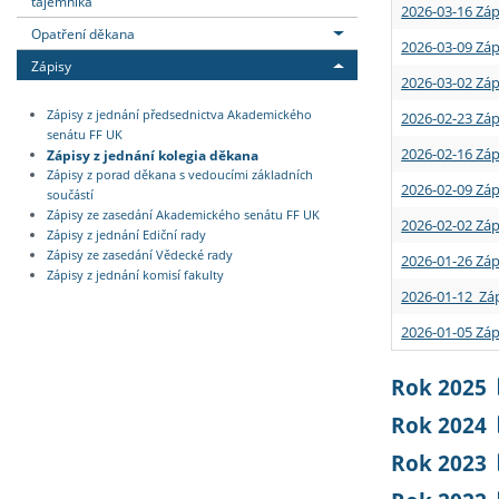
tajemníka
2026-03-16 Záp
Opatření děkana
2026-03-09 Záp
Zápisy
2026-03-02 Záp
Zápisy z jednání předsednictva Akademického
2026-02-23 Záp
senátu FF UK
2026-02-16 Záp
Zápisy z jednání kolegia děkana
Zápisy z porad děkana s vedoucími základních
2026-02-09 Záp
součástí
Zápisy ze zasedání Akademického senátu FF UK
2026-02-02 Záp
Zápisy z jednání Ediční rady
Zápisy ze zasedání Vědecké rady
2026-01-26 Záp
Zápisy z jednání komisí fakulty
2026-01-12 Záp
2026-01-05 Záp
Rok 2025
Rok 2024
Rok 2023