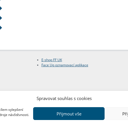
E-shop FF UK
Face Up oznamovací aplikace
Spravovat souhlas s cookies
cílem vylepšení
Přijmout vše
Př
droje návštěvnosti.
Copyright © FF UK 2026
Design:
Red Peppers