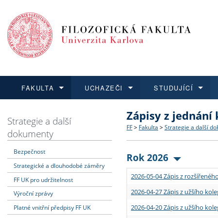
FAKULTA
UCHAZEČI
STUDUJÍCÍ
Zápisy z jednání
FAKULTA
UCHAZEČI
STUDUJÍCÍ
VĚDA A VÝZKUM
ZAHRANIČÍ
Struktura a historie
Co studovat a jak se přihlá
Bakalářské a magisterské
O vědě a výzkumu na FF
Aktuální nabídky a výběrov
Strategie a další
FF
>
Fakulta
>
Strategie a další d
dokumenty
Dozvědět se více
Podat přihlášku
Dozvědět se více
Dozvědět se více
Dozvědět se více
Strategie a další dokumen
Učitelské studijní program
Doktorské studium
Akademické kvalifikace
Vyjíždějící studenti
Bezpečnost
Rok 2026
Strategické a dlouhodobé záměry
Podpora a benefity pro z
Informace k průběhu přijím
Rigorózní řízení
Granty a projekty
Přijíždějící studenti
2026-05-04 Zápis z rozšířeného
FF UK pro udržitelnost
Absolventi fakulty
Vyjíždějící zaměstnanci
2026-04-27 Zápis z užšího kole
Výroční zprávy
2026-04-20 Zápis z užšího kole
Platné vnitřní předpisy FF UK
Fakultní školy FF UK