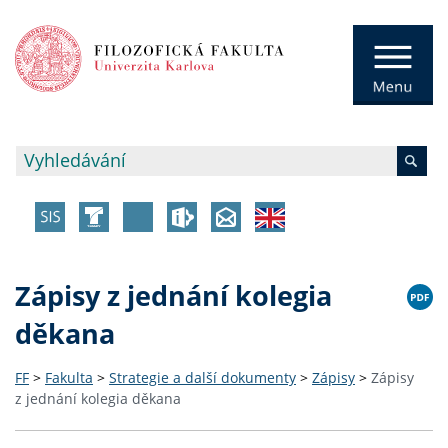
Zápisy z jednání kolegia
děkana
FF
>
Fakulta
>
Strategie a další dokumenty
>
Zápisy
>
Zápisy
z jednání kolegia děkana