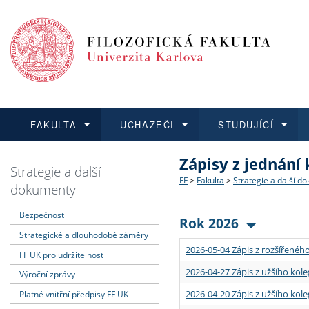
FAKULTA
UCHAZEČI
STUDUJÍCÍ
Zápisy z jednání
FAKULTA
UCHAZEČI
STUDUJÍCÍ
VĚDA A VÝZKUM
ZAHRANIČÍ
Struktura a historie
Co studovat a jak se přihlá
Bakalářské a magisterské
O vědě a výzkumu na FF
Aktuální nabídky a výběrov
Strategie a další
FF
>
Fakulta
>
Strategie a další d
dokumenty
Dozvědět se více
Podat přihlášku
Dozvědět se více
Dozvědět se více
Dozvědět se více
Strategie a další dokumen
Učitelské studijní program
Doktorské studium
Akademické kvalifikace
Vyjíždějící studenti
Bezpečnost
Rok 2026
Strategické a dlouhodobé záměry
Podpora a benefity pro z
Informace k průběhu přijím
Rigorózní řízení
Granty a projekty
Přijíždějící studenti
2026-05-04 Zápis z rozšířeného
FF UK pro udržitelnost
Absolventi fakulty
Vyjíždějící zaměstnanci
2026-04-27 Zápis z užšího kole
Výroční zprávy
2026-04-20 Zápis z užšího kole
Platné vnitřní předpisy FF UK
Fakultní školy FF UK