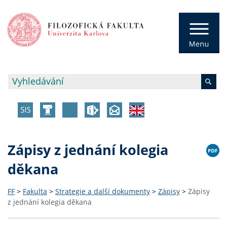
Zápisy z jednání kolegia
děkana
FF
>
Fakulta
>
Strategie a další dokumenty
>
Zápisy
>
Zápisy
z jednání kolegia děkana