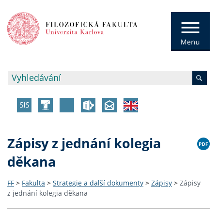
Zápisy z jednání kolegia
děkana
FF
>
Fakulta
>
Strategie a další dokumenty
>
Zápisy
>
Zápisy
z jednání kolegia děkana