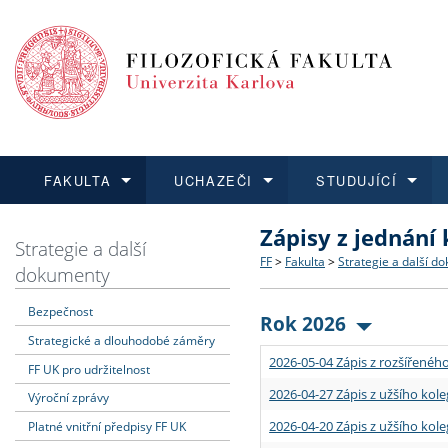
FAKULTA
UCHAZEČI
STUDUJÍCÍ
Zápisy z jednání
FAKULTA
UCHAZEČI
STUDUJÍCÍ
VĚDA A VÝZKUM
ZAHRANIČÍ
Struktura a historie
Co studovat a jak se přihlá
Bakalářské a magisterské
O vědě a výzkumu na FF
Aktuální nabídky a výběrov
Strategie a další
FF
>
Fakulta
>
Strategie a další d
dokumenty
Dozvědět se více
Podat přihlášku
Dozvědět se více
Dozvědět se více
Dozvědět se více
Strategie a další dokumen
Učitelské studijní program
Doktorské studium
Akademické kvalifikace
Vyjíždějící studenti
Bezpečnost
Rok 2026
Strategické a dlouhodobé záměry
Podpora a benefity pro z
Informace k průběhu přijím
Rigorózní řízení
Granty a projekty
Přijíždějící studenti
2026-05-04 Zápis z rozšířeného
FF UK pro udržitelnost
Absolventi fakulty
Vyjíždějící zaměstnanci
2026-04-27 Zápis z užšího kole
Výroční zprávy
2026-04-20 Zápis z užšího kole
Platné vnitřní předpisy FF UK
Fakultní školy FF UK