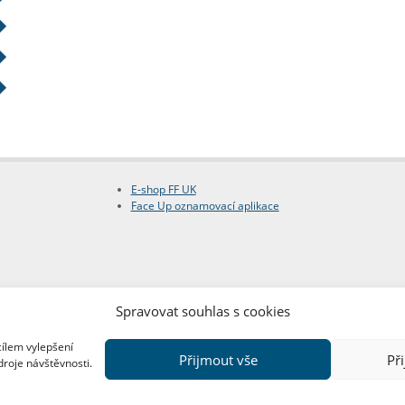
E-shop FF UK
Face Up oznamovací aplikace
Spravovat souhlas s cookies
cílem vylepšení
Přijmout vše
Př
droje návštěvnosti.
Copyright © FF UK 2026
Design:
Red Peppers