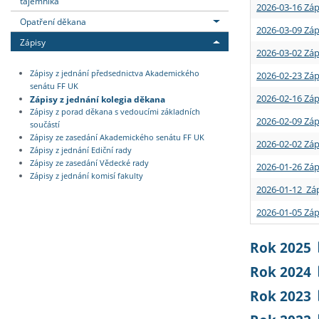
tajemníka
2026-03-16 Záp
Opatření děkana
2026-03-09 Záp
Zápisy
2026-03-02 Záp
Zápisy z jednání předsednictva Akademického
2026-02-23 Záp
senátu FF UK
2026-02-16 Záp
Zápisy z jednání kolegia děkana
Zápisy z porad děkana s vedoucími základních
2026-02-09 Záp
součástí
Zápisy ze zasedání Akademického senátu FF UK
2026-02-02 Záp
Zápisy z jednání Ediční rady
Zápisy ze zasedání Vědecké rady
2026-01-26 Záp
Zápisy z jednání komisí fakulty
2026-01-12 Záp
2026-01-05 Záp
Rok 2025
Rok 2024
Rok 2023