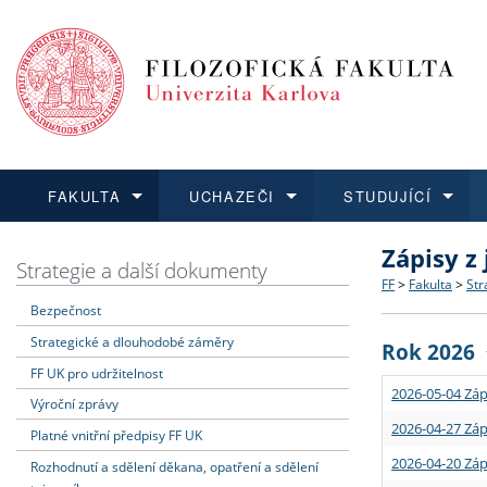
FAKULTA
UCHAZEČI
STUDUJÍCÍ
Zápisy z
FAKULTA
UCHAZEČI
STUDUJÍCÍ
VĚDA A VÝZKUM
ZAHRANIČÍ
Struktura a
Co studova
Bakalářsk
O vědě a 
Aktuální n
Strategie a další dokumenty
FF
>
Fakulta
>
Str
Bezpečnost
Dozvědět se více
Podat přihlášku
Dozvědět se více
Dozvědět se více
Dozvědět se více
Strategie 
Učitelské 
Doktorské
Akademické
Vyjíždějící
Strategické a dlouhodobé záměry
Rok 2026
Podpora a
Informace 
Rigorózní 
Granty a p
Přijíždějíc
FF UK pro udržitelnost
2026-05-04 Záp
Výroční zprávy
Absolventi
Vyjíždějíc
2026-04-27 Záp
Platné vnitřní předpisy FF UK
2026-04-20 Záp
Rozhodnutí a sdělení děkana, opatření a sdělení
Fakultní š