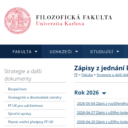
FAKULTA
UCHAZEČI
STUDUJÍCÍ
Zápisy z jednání
FAKULTA
UCHAZEČI
STUDUJÍCÍ
VĚDA A VÝZKUM
ZAHRANIČÍ
Struktura a historie
Co studovat a jak se přihlá
Bakalářské a magisterské
O vědě a výzkumu na FF
Aktuální nabídky a výběrov
Strategie a další
FF
>
Fakulta
>
Strategie a další d
dokumenty
Dozvědět se více
Podat přihlášku
Dozvědět se více
Dozvědět se více
Dozvědět se více
Strategie a další dokumen
Učitelské studijní program
Doktorské studium
Akademické kvalifikace
Vyjíždějící studenti
Bezpečnost
Rok 2026
Strategické a dlouhodobé záměry
Podpora a benefity pro z
Informace k průběhu přijím
Rigorózní řízení
Granty a projekty
Přijíždějící studenti
2026-05-04 Zápis z rozšířeného
FF UK pro udržitelnost
Absolventi fakulty
Vyjíždějící zaměstnanci
2026-04-27 Zápis z užšího kole
Výroční zprávy
2026-04-20 Zápis z užšího kole
Platné vnitřní předpisy FF UK
Fakultní školy FF UK