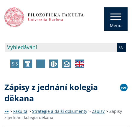
Zápisy z jednání kolegia
děkana
FF
>
Fakulta
>
Strategie a další dokumenty
>
Zápisy
>
Zápisy
z jednání kolegia děkana