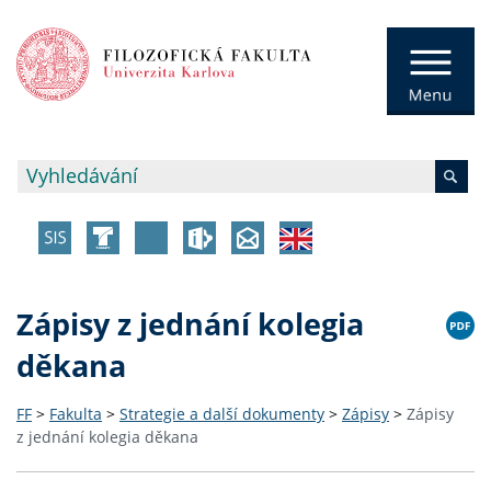
Zápisy z jednání kolegia
děkana
FF
>
Fakulta
>
Strategie a další dokumenty
>
Zápisy
>
Zápisy
z jednání kolegia děkana