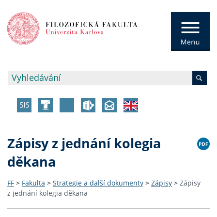
Zápisy z jednání kolegia
děkana
FF
>
Fakulta
>
Strategie a další dokumenty
>
Zápisy
>
Zápisy
z jednání kolegia děkana